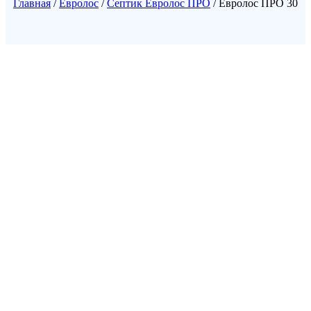
Главная
/
Евролос
/
Септик Евролос ПРО
/ Евролос ПРО 30