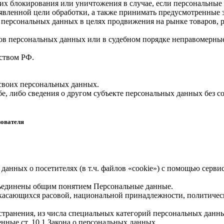
, их блокирования или уничтожения в случае, если персональн
вленной цели обработки, а также принимать предусмотренные з
 персональных данных в целях продвижения на рынке товаров, р
ов персональных данных или в судебном порядке неправомерные
ством РФ.
 своих персональных данных.
е, либо сведения о другом субъекте персональных данных без со
зователя
 данных о посетителях (в т.ч. файлов «cookie») с помощью серв
бъединены общим понятием Персональные данные.
 касающихся расовой, национальной принадлежности, политичес
транения, из числа специальных категорий персональных данных,
нные ст. 10.1 Закона о персональных данных.