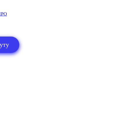
ПРО
нуту