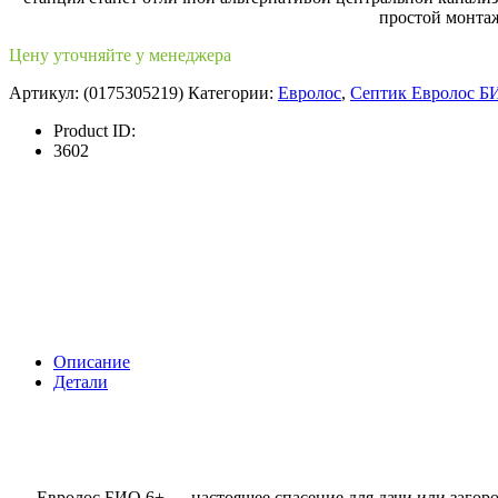
простой монтаж
Цену уточняйте у менеджера
Артикул:
(0175305219)
Категории:
Евролос
,
Септик Евролос Б
Product ID:
3602
Описание
Детали
Евролос БИО 6+ — настоящее спасение для дачи или загоро