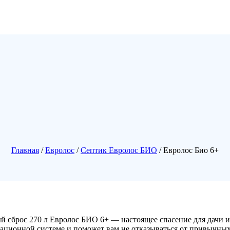
Главная
/
Евролос
/
Септик Евролос БИО
/ Евролос Био 6+
й сброс 270 л Евролос БИО 6+ — настоящее спасение для дачи и
зационной системе и поможет вам не отказываться от привычны