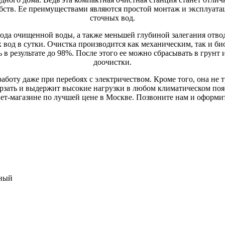
бств. Ее преимуществами являются простой монтаж и эксплуата
сточных вод.
да очищенной воды, а также меньшей глубиной залегания отводя
х вод в сутки. Очистка производится как механическим, так и 
в результате до 98%. После этого ее можно сбрасывать в грунт 
доочистки.
боту даже при перебоях с электричеством. Кроме того, она не т
мерзать и выдержит высокие нагрузки в любом климатическом по
т-магазине по лучшей цене в Москве. Позвоните нам и оформит
ный