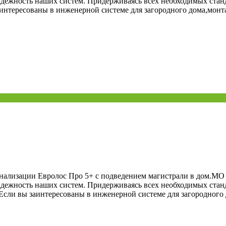
дежность наших систем. Придерживаясь всех необходимых станд
аинтересованы в инженерной системе для загородного дома,мон
ализации Евролос Про 5+ с подведением магистрали в дом.МО 
дежность наших систем. Придерживаясь всех необходимых станд
 Если вы заинтересованы в инженерной системе для загородного